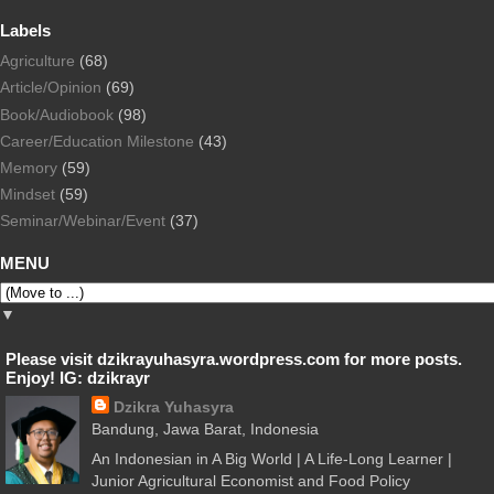
Labels
Agriculture
(68)
Article/Opinion
(69)
Book/Audiobook
(98)
Career/Education Milestone
(43)
Memory
(59)
Mindset
(59)
Seminar/Webinar/Event
(37)
MENU
▼
Please visit dzikrayuhasyra.wordpress.com for more posts.
Enjoy! IG: dzikrayr
Dzikra Yuhasyra
Bandung, Jawa Barat, Indonesia
An Indonesian in A Big World | A Life-Long Learner |
Junior Agricultural Economist and Food Policy