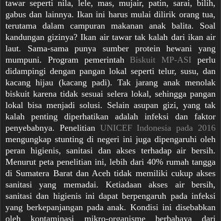
tawar seperti nila, lele, mas, mujair, patin, sarai, bilih,
gabus dan lainnya. Ikan ini harus mulai dilirik orang tua,
terutama dalam campuran makanan anak balita. Soal
kandungan gizinya? Ikan air tawar tak kalah dari ikan air
laut. Sama-sama punya sumber protein hewani yang
mumpuni. Program pemerintah
Biskuit MP-ASI
perlu
didampingi dengan pangan lokal seperti telur, susu, dan
kacang hijau (kacang padi). Tak jarang anak menolak
biskuit karena tidak sesuai selera lokal, sehingga pangan
lokal bisa menjadi solusi. Selain asupan gizi, yang tak
kalah penting diperhatikan adalah infeksi dan faktor
penyebabnya. Penelitian
UNICEF Indonesia pada 2016
mengungkap stunting di negeri ini juga dipengaruhi oleh
peran higienis, sanitasi dan akses terhadap air bersih.
Menurut peta penelitian ini, lebih dari 40% rumah tangga
di Sumatera Barat dan Aceh tidak memiliki cukup akses
sanitasi yang memadai. Ketiadaan akses air bersih,
sanitasi dan higienis ini dapat berpengaruh pada infeksi
yang berkepanjangan pada anak. Kondisi ini disebabkan
oleh kontaminasi mikro-organisme berbahaya dari