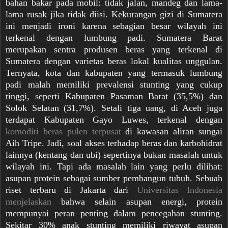
bahan bakar pada mobil: tidak jalan, mandeg dan lama-
lama rusak jika tidak diisi. Kekurangan gizi di Sumatera
ini menjadi ironi karena sebagian besar wilayah ini
terkenal dengan lumbung padi. Sumatera Barat
merupakan sentra produsen beras yang terkenal di
Sumatera dengan varietas beras lokal kualitas unggulan.
Ternyata, kota dan kabupaten yang termasuk lumbung
padi malah memiliki prevalensi stunting yang cukup
tinggi, seperti Kabupaten Pasaman Barat (35,5%) dan
Solok Selatan (31,7%). Setali tiga uang, di Aceh juga
terdapat Kabupaten Gayo Luwes, terkenal dengan
komoditi beras pulen terpusat
di kawasan aliran sungai
Aih Tripe. Jadi, soal akses terhadap beras dan karbohidrat
lainnya (kentang dan ubi) sepertinya bukan masalah untuk
wilayah ini. Tapi ada masalah lain yang perlu dilihat:
asupan protein sebagai sumber pembangun tubuh. Sebuah
riset terbaru di Jakarta dari
Universitas Indonesia
menjelaskan
bahwa selain asupan energi, protein
mempunyai peran penting dalam pencegahan stunting.
Sekitar 30% anak stunting memiliki riwayat asupan