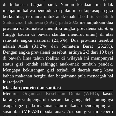
di Indonesia bagian barat. Namun keadaan ini tidak
menjamin bahwa penduduk di pulau ini cukup asupan gizi
berkualitas, terutama untuk anak-anak. Hasil
Survei Studi
Status Gizi Indonesia (SSGI) pada 2022
menunjukkan dua
provinsi di Sumatera memiliki angka prevalensi
stunting
(tinggi badan di bawah standar menurut umur) di atas
rata-rata angka nasional (21,6%). Dua provinsi tersebut
adalah Aceh (31,2%) dan Sumatera Barat (25,2%).
Dengan angka prevalensi tersebut, artinya 2-3 dari 10 bayi
di bawah lima tahun (balita) di wilayah ini mempunyai
status gizi rendah sehingga anak-anak tumbuh pendek.
Mengapa kekurangan gizi terjadi di daerah yang kaya
bahan makanan bergizi dan bagaimana pula mencegah hal
itu terjadi?
Masalah protein dan sanitasi
Menurut
Organisasi Kesehatan Dunia (WHO)
, kasus
kurang gizi dipengaruhi secara langsung oleh kurangnya
asupan gizi pada makanan atau makanan pendamping air
susu ibu (MP-ASI) pada anak. Asupan gizi ini seperti