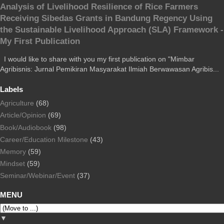
Analysis of Livelihood Resilience of Rice Farmers
Receiving Sibedas Grants in Bandung Regency Using
the Sustainable Livelihood Approach (SLA) Framework -
My First Publication
I would like to share with you my first publication on "Mimbar
Agribisnis: Jurnal Pemikiran Masyarakat Ilmiah Berwawasan Agribis...
Labels
Agriculture
(68)
Article/Opinion
(69)
Book/Audiobook
(98)
Career/Education Milestone
(43)
Memory
(59)
Mindset
(59)
Seminar/Webinar/Event
(37)
MENU
▼