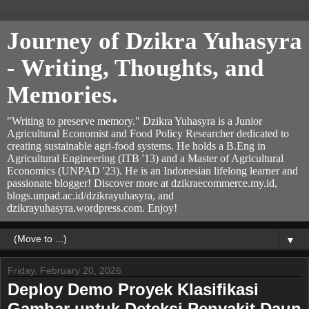
Journey of Dzikra Yuhasyra
- Writing, Thoughts, and
Memories.
"Writing to preserve memory." Dzikra Yuhasyra is a Junior
Agricultural Economist and Food Policy Researcher dedicated to
creating sustainable agri-food systems. He holds a B.Eng in
Agricultural Engineering (ITB '13) and a Master of Agricultural
Economics (UNPAD '23). He is an Indonesian lifelong learner and
passionate blogger! Discover more at dzikraecommerce.my.id,
blogs.unpad.ac.id/dzikrayuhasyra, and
dzikrayuhasyra.wordpress.com. Enjoy!
▼
Friday, February 20, 2026
Deploy Demo Proyek Klasifikasi
Gambar untuk Deteksi Penyakit Daun