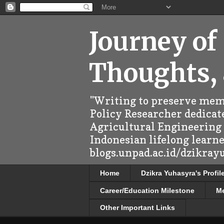
Journey of
Thoughts,
"Writing to preserve memo
Policy Researcher dedicate
Agricultural Engineering (
Indonesian lifelong learn
blogs.unpad.ac.id/dzikray
Home
Dzikra Yuhasyra's Profil
Career/Education Milestone
M
Other Important Links