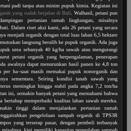
rtani padi tanpa atau minim pupuk kimia. Kegiatan ini
ganik yang sudah berjalan di Bali
. Walhasil, petani pun
ampingan pertanian ramah lingkungan, misalnya
ati. Dalam riset aksi kami, ada 26 petani yang secara
ya menjadi organik dengan total luas lahan 6,5 hektare
emutuskan langsung beralih ke pupuk organik. Ada juga
upuk urea sebanyak 40 kg/ha sawah atau mengurangi
rut petani organik yang berpengalaman, penerapan
ada awalnya dapat menurunkan hasil panen ke 4,8 ton
on per ha–saat masih memakai pupuk nonorganik dan
anya sementara. Seiring kondisi tanah sawah yang
terus meningkat hingga stabil pada angka 7,2 ton/ha
iatan ini, semakin banyak petani yang memahami bahwa
 bertahap memperbaiki kualitas lahan sawah mereka.
makin tinggi dalam menjalankan pertanian ramah
enggairahkan pengelolaan sampah organik di TPS3R
mpos yang terserap pasar, dengan pembeli terbanyak
o misalnya, kini memiliki kapasitas pengolahan sampah