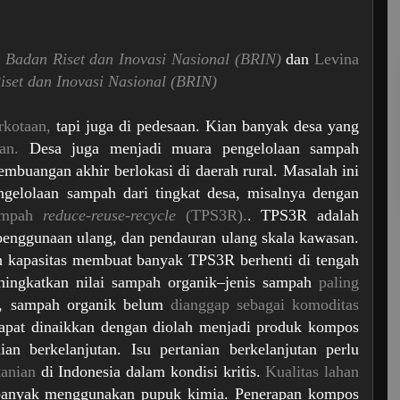
,
Badan Riset dan Inovasi Nasional (BRIN)
dan
Levina
iset dan Inovasi Nasional (BRIN)
rkotaan,
tapi juga di pedesaan. Kian banyak desa yang
an.
Desa juga menjadi muara pengelolaan sampah
mbuangan akhir berlokasi di daerah rural. Masalah ini
ngelolaan sampah dari tingkat desa, misalnya dengan
sampah
reduce-reuse-recycle
(TPS3R).
. TPS3R adalah
enggunaan ulang, dan pendauran ulang skala kawasan.
n kapasitas membuat banyak TPS3R berhenti di tengah
ingkatkan nilai sampah organik–jenis sampah
paling
i, sampah organik belum
dianggap sebagai komoditas
apat dinaikkan dengan diolah menjadi produk kompos
an berkelanjutan. Isu pertanian berkelanjutan perlu
tanian
di Indonesia dalam kondisi kritis.
Kualitas lahan
 banyak menggunakan pupuk kimia. Penerapan kompos