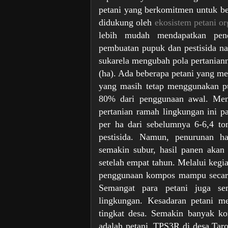
petani yang berkomitmen untuk be
didukung oleh
ekosistem petani or
lebih mudah mendapatkan pend
pembuatan pupuk dan pestisida nab
sukarela mengubah pola pertaniann
(ha). Ada beberapa petani yang m
yang masih tetap menggunakan p
80% dari penggunaan awal. Menu
pertanian ramah lingkungan ini p
per ha dari sebelumnya 6-6,4 t
pestisida. Namun, penurunan h
semakin subur, hasil panen akan 
setelah empat tahun. Melalui keg
penggunaan kompos mampu secara
Semangat para petani juga se
lingkungan. Kesadaran petani m
tingkat desa. Semakin banyak ko
adalah petani. TPS3R di desa Tar