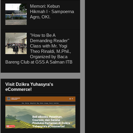
Memori: Kebun
Hikmah I - Sampoerna
Agro, OKI.
"How to Be A
Demanding Reader"
Class with Mr. Yogi
Theo Rinaldi, M.Phil.,
Organized by Baca
Bareng Club at GSS A Salman ITB
Visit Dzikra Yuhasyra's
eCommerce!