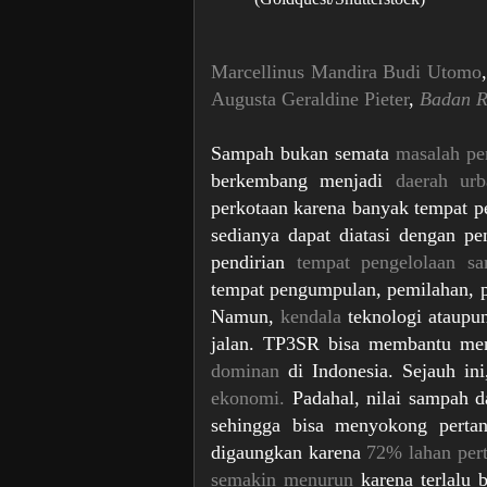
Marcellinus Mandira Budi Utomo
Augusta Geraldine Pieter
,
Badan R
Sampah bukan semata
masalah pe
berkembang menjadi
daerah urb
perkotaan karena banyak tempat pe
sedianya dapat diatasi dengan pe
pendirian
tempat pengelolaan 
tempat pengumpulan, pemilahan, p
Namun,
kendala
teknologi ataupu
jalan. TP3SR bisa membantu men
dominan
di Indonesia. Sejauh in
ekonomi.
Padahal, nilai sampah d
sehingga bisa menyokong pertani
digaungkan karena
72% lahan per
semakin menurun
karena terlalu