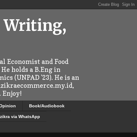
 Writing,
ral Economist and Food
 He holds a B.Eng in
mics (UNPAD '23). He is an
 dzikraecommerce.my.id,
 Enjoy!
/Opinion
Book/Audiobook
zikra via WhatsApp