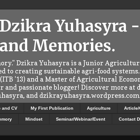
 Dzikra Yuhasyra -
 and Memories.
ry." Dzikra Yuhasyra is a Junior Agricultu
d to creating sustainable agri-food systems.
ITB '13) and a Master of Agricultural Econo
er and passionate blogger! Discover more at
uhasyra, and dzikrayuhasyra.wordpress.com.
e and CV
My First Publication
Agriculture
Article
emory
Mindset
Seminar/Webinar/Event
Contact D