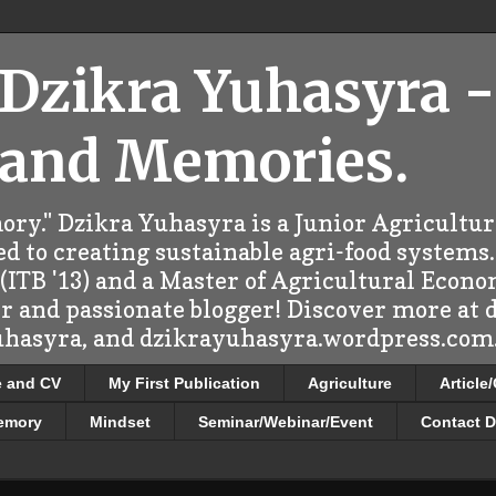
 Dzikra Yuhasyra -
 and Memories.
ry." Dzikra Yuhasyra is a Junior Agricultu
d to creating sustainable agri-food systems.
ITB '13) and a Master of Agricultural Econo
er and passionate blogger! Discover more at
uhasyra, and dzikrayuhasyra.wordpress.com.
e and CV
My First Publication
Agriculture
Article
emory
Mindset
Seminar/Webinar/Event
Contact D