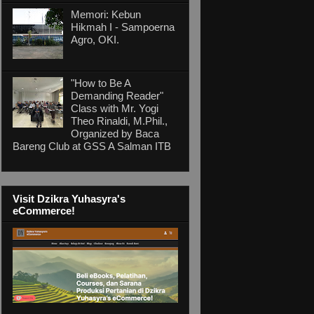
Memori: Kebun
Hikmah I - Sampoerna
Agro, OKI.
"How to Be A
Demanding Reader"
Class with Mr. Yogi
Theo Rinaldi, M.Phil.,
Organized by Baca
Bareng Club at GSS A Salman ITB
Visit Dzikra Yuhasyra's
eCommerce!