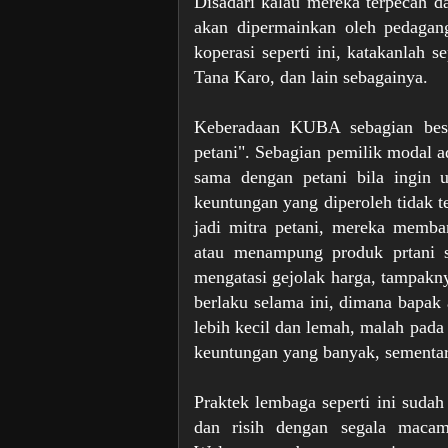
Disadari kalau mereka terpecah da
akan dipermainkan oleh pedagan
koperasi seperti ini, katakanla
Tana Karo, dan lain sebagainya.
Keberadaan KUBA sebagian besar
petani". Sebagian pemilik modal 
sama dengan petani bila ingin 
keuntungan yang diperoleh tidak te
jadi mitra petani, mereka memb
atau menampung produk prtani 
mengatasi
gejolak harga, tampakny
berlaku selama ini, dimana bapak
lebih kecil dan lemah, malah pad
keuntungan yang banyak, sementar
Praktek lembaga seperti ini suda
dan risih dengan segala maca