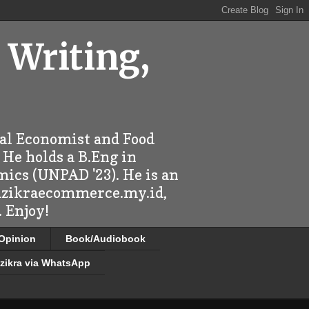
 Writing,
ral Economist and Food
 He holds a B.Eng in
mics (UNPAD '23). He is an
 dzikraecommerce.my.id,
 Enjoy!
/Opinion
Book/Audiobook
zikra via WhatsApp