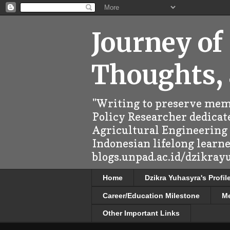
Journey of
Thoughts,
"Writing to preserve memo
Policy Researcher dedicate
Agricultural Engineering (
Indonesian lifelong learn
blogs.unpad.ac.id/dzikray
Home
Dzikra Yuhasyra's Profil
Career/Education Milestone
M
Other Important Links