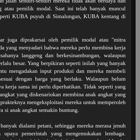
n jalan sendiri-sendiri mereka tidak akan berdaya dan
g atau pemilik modal. Saat ini telah banyak muncul
h seperti KUBA puyuh di Simalungun, KUBA kentang di
 juga diprakarsai oleh pemilik modal atau "mitra
ada yang menyadari bahwa mereka perlu membina kerja
usahanya langgeng dan berkesinambungan, walaupun
rlalu besar. Yang berpikiran seperti inilah yang banyak
antu mengadakan input produksi dan mereka membeli
sesuai dengan harga yang berlaku. Walaupun belum
a kerja sama ini perlu diperhatikan.
Tidak seperti yang
 angkat yang diskenariokan membina anak angkat yang
a prakteknya mengeksploitasi mereka untuk memperoleh
a si anak angkat semakin buntung.
h banyak dialami petani, sehingga mereka merasa jenuh
m upaya pemerintah yang mengemukakan lembaga.