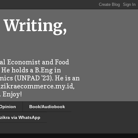
 Writing,
ral Economist and Food
 He holds a B.Eng in
mics (UNPAD '23). He is an
 dzikraecommerce.my.id,
 Enjoy!
/Opinion
Book/Audiobook
zikra via WhatsApp