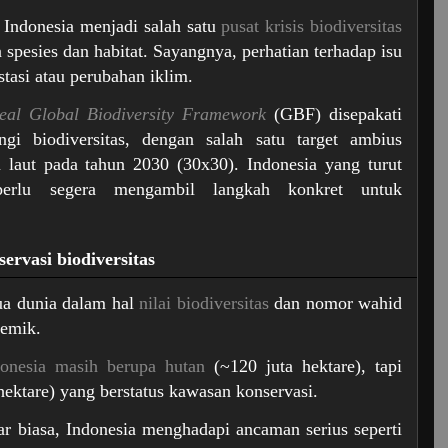
 Indonesia menjadi salah satu
pusat krisis biodiversitas
n spesies dan habitat. Sayangnya, perhatian terhadap isu
stasi atau perubahan iklim.
al Global Biodiversity Framework
(GBF) disepakati
ngi biodiversitas, dengan salah satu target ambius
 laut pada tahun 2030 (30x30). Indonesia yang turut
perlu segera mengambil langkah konkret untuk
servasi biodiversitas
dua dunia dalam hal
nilai biodiversitas
dan nomor wahid
demik.
onesia masih berupa hutan
(~120 juta hektare), tapi
hektare) yang berstatus kawasan konservasi.
r biasa, Indonesia menghadapi ancaman serius seperti