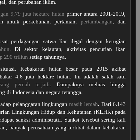
gal, dan perubahan iklim.
ngan 9,79 juta hektare hutan
primer antara 2001-2019,
han untuk perkebunan, pertanian,
pertambangan
, dan
usat perdagangan satwa liar ilegal dengan kerugian
ahun
. Di sektor kelautan, aktivitas pencurian ikan
p 290 triliun
setiap tahunnya.
ituasi. Kebakaran hutan besar pada 2015 akibat
kar 4,6 juta hektare hutan. Ini adalah salah satu
yang pernah terjadi
. Dampaknya meluas hingga
g di Indonesia dan negara tetangga.
adap pelanggaran lingkungan
masih lemah
. Dari 6.143
erian Lingkungan Hidup dan Kehutanan (KLHK) pada
pat sanksi administratif. Sanksi tersebut sering kali
an, banyak perusahaan yang terlibat dalam kebakaran