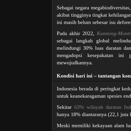
Sebagai negara megabiodiversitas,
akibat tingginya tingkat kehilanga
ini masih belum sebesar isu defore
Pada akhir 2022,
Kunming-Montre
sebagai langkah global melindu
melindungi 30% luas daratan dan
mengadopsi kesepakatan ini 
mewujudkannya.
Kondisi hari ini – tantangan kon
Indonesia berada di peringkat ke
untuk keanekaragaman spesies en
Sekitar
63% wilayah daratan Ind
hanya 18% diantaranya (22,1 juta 
Meski memiliki kekayaan alam lua