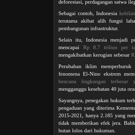
deforestasi, perdagangan satwa ile
Sebagai contoh, Indonesia
kehila
terutama akibat alih fungsi la
pembangunan infrastruktur.
Selain itu, Indonesia menjadi p
mencapai
Rp 8.7 triliun per t
mengakibatkan kerugian sebesar
R
Perubahan iklim memperburuk s
fenomena El-Nino ekstrem memba
bencana lingkungan terbesar 
mengganggu kesehatan 40 juta oran
Sayangnya, penegakan hukum terh
pengaduan yang diterima Kement
2015-2021, hanya 2.185 yang menda
tidak memberikan efek jera. Bahk
hutan lolos dari hukuman.