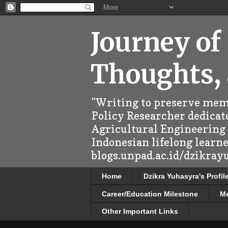
Journey of
Thoughts,
"Writing to preserve memo
Policy Researcher dedicate
Agricultural Engineering (
Indonesian lifelong learn
blogs.unpad.ac.id/dzikray
Home
Dzikra Yuhasyra's Profil
Career/Education Milestone
M
Other Important Links