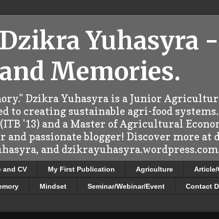
 Dzikra Yuhasyra -
 and Memories.
ry." Dzikra Yuhasyra is a Junior Agricultu
d to creating sustainable agri-food systems.
ITB '13) and a Master of Agricultural Econo
er and passionate blogger! Discover more at
uhasyra, and dzikrayuhasyra.wordpress.com.
e and CV
My First Publication
Agriculture
Article
emory
Mindset
Seminar/Webinar/Event
Contact D