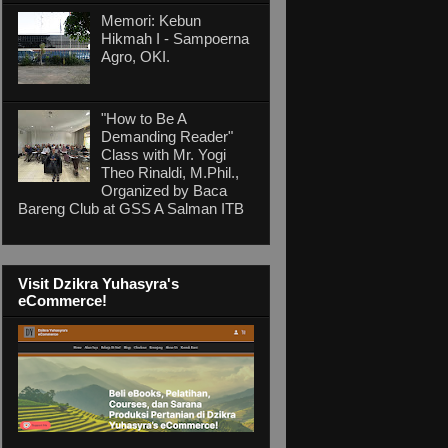
Memori: Kebun
Hikmah I - Sampoerna
Agro, OKI.
"How to Be A
Demanding Reader"
Class with Mr. Yogi
Theo Rinaldi, M.Phil.,
Organized by Baca
Bareng Club at GSS A Salman ITB
Visit Dzikra Yuhasyra's
eCommerce!