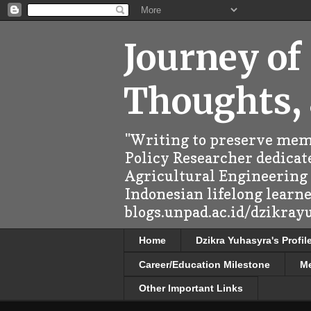
Journey of
Thoughts,
"Writing to preserve memo
Policy Researcher dedicate
Agricultural Engineering (
Indonesian lifelong learn
blogs.unpad.ac.id/dzikray
Home
Dzikra Yuhasyra's Profil
Career/Education Milestone
M
Other Important Links