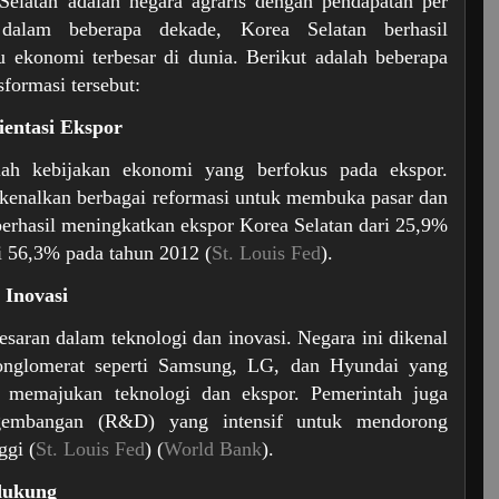
Selatan adalah negara agraris dengan pendapatan per
dalam beberapa dekade, Korea Selatan berhasil
tu ekonomi terbesar di dunia. Berikut adalah beberapa
formasi tersebut:
ientasi Ekspor
lah kebijakan ekonomi yang berfokus pada ekspor.
kenalkan berbagai reformasi untuk membuka pasar dan
berhasil meningkatkan ekspor Korea Selatan dari 25,9%
 56,3% pada tahun 2012​ (
St. Louis Fed
)​.
 Inovasi
esaran dalam teknologi dan inovasi. Negara ini dikenal
onglomerat seperti Samsung, LG, dan Hyundai yang
 memajukan teknologi dan ekspor. Pemerintah juga
gembangan (R&D) yang intensif untuk mendorong
gi​ (
St. Louis Fed
)​​ (
World Bank
)​.
dukung