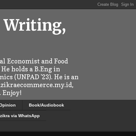
 Writing,
ral Economist and Food
 He holds a B.Eng in
mics (UNPAD '23). He is an
 dzikraecommerce.my.id,
 Enjoy!
/Opinion
Book/Audiobook
zikra via WhatsApp