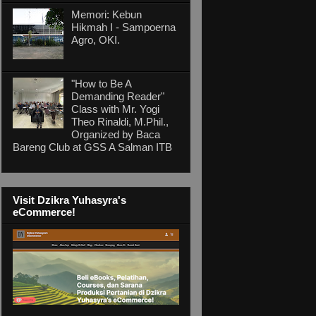
Memori: Kebun
Hikmah I - Sampoerna
Agro, OKI.
"How to Be A
Demanding Reader"
Class with Mr. Yogi
Theo Rinaldi, M.Phil.,
Organized by Baca
Bareng Club at GSS A Salman ITB
Visit Dzikra Yuhasyra's
eCommerce!