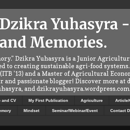
 Dzikra Yuhasyra -
 and Memories.
ry." Dzikra Yuhasyra is a Junior Agricultu
d to creating sustainable agri-food systems.
ITB '13) and a Master of Agricultural Econo
er and passionate blogger! Discover more at
uhasyra, and dzikrayuhasyra.wordpress.com.
e and CV
My First Publication
Agriculture
Article
emory
Mindset
Seminar/Webinar/Event
Contact D