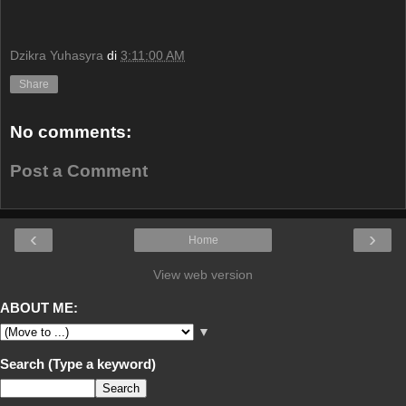
Dzikra Yuhasyra
di
3:11:00 AM
Share
No comments:
Post a Comment
‹
›
Home
View web version
ABOUT ME:
▼
Search (Type a keyword)